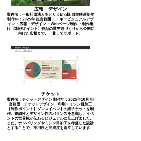
広報・デザイン
案件名：一般社団法人あとりえEnn様 自主映画制作
制作年：2025年 担当範囲： ・キービジュアルデザ
イン ・広報・デザイン ・Webページ制作 ・制作進
行 【制作ポイント】作品の世界観づくりから公開に
向けた広報まで、一貫してサポート。
チケット
案件名：チケットデザイン 制作年：2025年10月 担
当範囲：チケットデザイン・印刷・ミシン目加工
【制作ポイント】ダンスイベントの紙チケットを制
作。視認性とデザイン性のバランスを意識し、イベ
ントの世界観が伝わるビジュアルに仕上げました。
また、ナンバリングやミシン目加工を考慮した設計
とすることで、実用性と完成度を両立しています。