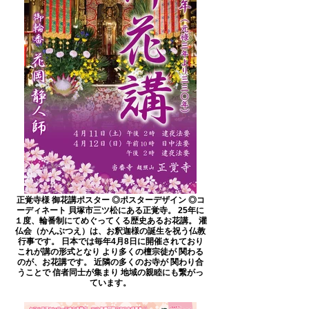
正覚寺様 御花講ポスター ◎ポスターデザイン ◎コ
ーディネート 貝塚市三ツ松にある正覚寺。 25年に
１度、輪番制にてめぐってくる歴史あるお花講。 灌
仏会（かんぶつえ）は、お釈迦様の誕生を祝う仏教
行事です。 日本では毎年4月8日に開催されており
これが講の形式となり より多くの檀宗徒が 関わる
のが、お花講です。 近隣の多くのお寺が 関わり合
うことで 信者同士が集まり 地域の親睦にも繋がっ
ています。