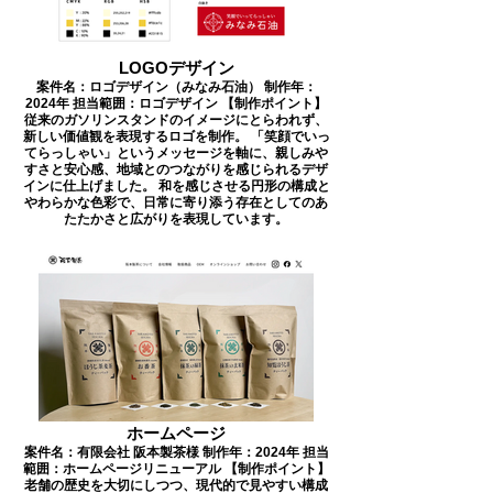
LOGOデザイン
案件名：ロゴデザイン（みなみ石油） 制作年：
2024年 担当範囲：ロゴデザイン 【制作ポイント】
従来のガソリンスタンドのイメージにとらわれず、
新しい価値観を表現するロゴを制作。 「笑顔でいっ
てらっしゃい」というメッセージを軸に、親しみや
すさと安心感、地域とのつながりを感じられるデザ
インに仕上げました。 和を感じさせる円形の構成と
やわらかな色彩で、日常に寄り添う存在としてのあ
たたかさと広がりを表現しています。
ホームページ
案件名：有限会社 阪本製茶様 制作年：2024年 担当
範囲：ホームページリニューアル 【制作ポイント】
老舗の歴史を大切にしつつ、現代的で見やすい構成