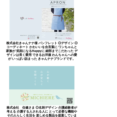
株式会社きゃんナナ様 パンフレット ◎デザイン ◎
コーディネート かわいいを合言葉に ワンちゃんと
家族が 笑顔になるHappyに 細部までこだわった デ
ザインは長く愛用 できるお洋服 わんちゃんへの愛
が いっぱい詰まった きゃんナナブランドです。
株式会社 住健さま ◎名刺デザイン 介護経験者が
考える 介護する人される人に とって必要な機能や
その人らしく生活を 楽しめる製品を提案していま