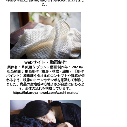
た。
webサイト・動画制作
案件名： 和紙纏う ブランド動画 制作年： 2023年
担当範囲： 動画制作（撮影・構成・編集） 【制作
ポイント】和紙纏うタオルのコンセプトや質感が伝
わるよう、映像のトーンやテンポを意識して制作し
ました。商品の生地感や心地よさが自然に伝わるよ
う、全体の流れを構成しています。
https://fukuroya-towel.com/washi-matou/