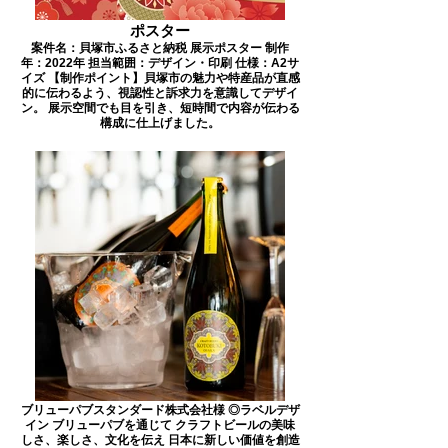
ポスター
案件名：貝塚市ふるさと納税 展示ポスター 制作
年：2022年 担当範囲：デザイン・印刷 仕様：A2サ
イズ 【制作ポイント】貝塚市の魅力や特産品が直感
的に伝わるよう、視認性と訴求力を意識してデザイ
ン。 展示空間でも目を引き、短時間で内容が伝わる
構成に仕上げました。
ブリューパブスタンダード株式会社様 ◎ラベルデザ
イン ブリューパブを通じて クラフトビールの美味
しさ、楽しさ、文化を伝え 日本に新しい価値を創造