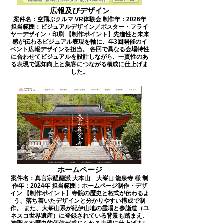
広報及びデザイン
案件名：空飛ぶクルマ VR体験会 制作年：2026年
担当範囲：ビジュアルデザイン／ポスター・フライ
ヤーデザイン・印刷 【制作ポイント】先進性と未来
感が伝わるビジュアル表現を軸に、年3回開催のイ
ベント広報デザインを担当。 各回で異なる会場特性
に合わせてビジュアルを設計しながら、一貫性のあ
る表現で認知向上と集客につながる構成に仕上げま
した。
ホームページ
案件名：真言宗醍醐派 大本山 大峯山 龍泉寺 様 制
作年：2024年 担当範囲：ホームページ制作・デザ
イン 【制作ポイント】寺院の歴史と格式が伝わるよ
う、落ち着いたデザインと分かりやすい構成で制
作。 また、大峯山系が紀伊山地の霊場と参詣道（ユ
ネスコ世界遺産）に登録されている背景も踏まえ、
神聖さや歴史的価値が感じられる表現に仕上げまし