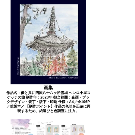
画集
作品名：優と共に四国八十八ヶ所霊場 ヘンロ小屋ス
ケッチの旅 制作年：2023年 担当範囲：企画・ブッ
クデザイン・装丁・版下・印刷 仕様：A4／全106P
／並製本／ 【制作ポイント】作品の色味を正確に再
現するため、紙選びと色調整に注力。