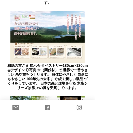
す。
和紙の布さま 展示会 タペストリー180cm×120cm
◎デザイン ◎写真 木（間伐材）で 世界で一番やさ
しい 糸や布をつくります。 身体にやさしく 自然に
もやさしい 100年先の未来まで 続く新しい製品 づ
くりをしています。 日本の森と環境を守る 木糸シ
リーズは 数々の賞を受賞しています。