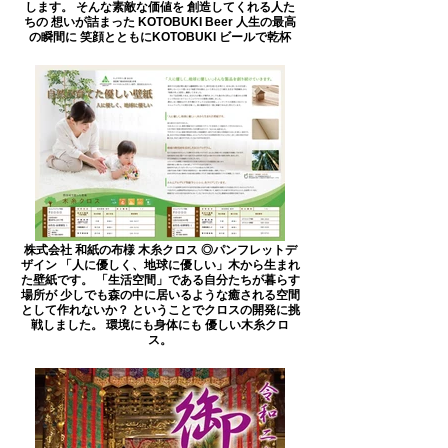
します。 そんな素敵な価値を 創造してくれる人た
ちの 想いが詰まった KOTOBUKI Beer 人生の最高
の瞬間に 笑顔とともにKOTOBUKI ビールで乾杯
株式会社 和紙の布様 木糸クロス ◎パンフレットデ
ザイン 「人に優しく、地球に優しい」木から生まれ
た壁紙です。 「生活空間」である自分たちが暮らす
場所が 少しでも森の中に居いるような癒される空間
として作れないか？ ということでクロスの開発に挑
戦しました。 環境にも身体にも 優しい木糸クロ
ス。